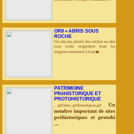
ORII = ABRIS SOUS
ROCHE
Un oriu (au pluriel des orii)est un abri
sous roche troglodyte dont les
origines remontent à la pr� ...
PATRIMOINE
PRéHISTORIQUE ET
PROTOHISTORIQUE
Un
. gif/sites_prehistoriques.gif .
nombre important de sites
préhistoriques et protohi
...